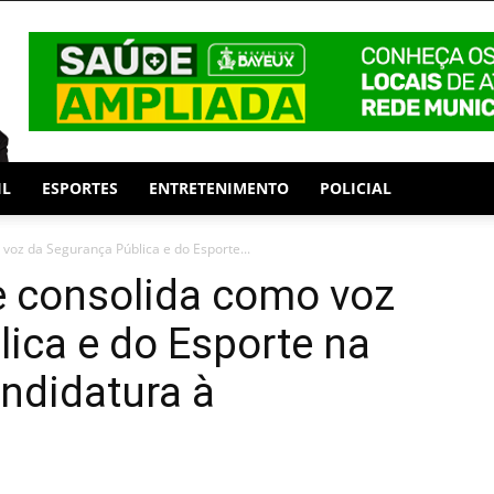
IL
ESPORTES
ENTRETENIMENTO
POLICIAL
 voz da Segurança Pública e do Esporte...
e consolida como voz
ica e do Esporte na
ndidatura à