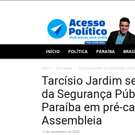
Acesso
Político
INÍCIO
POLÍTICA
PARAÍBA
BRAS
Início
Destaque
Tarcísio Jardim se consolida como
Tarcísio Jardim s
da Segurança Públ
Paraíba em pré-ca
Assembleia
5 de novembro de 2025