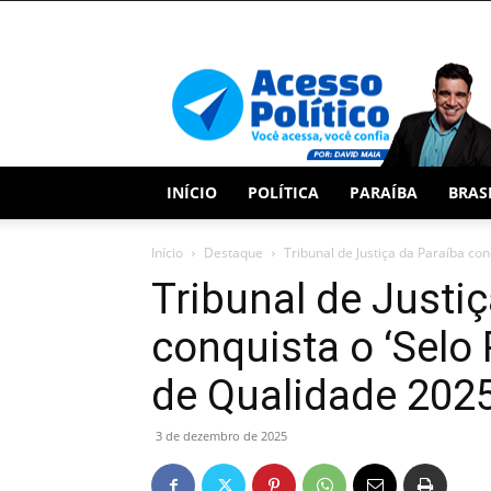
Acesso
Político
INÍCIO
POLÍTICA
PARAÍBA
BRAS
Início
Destaque
Tribunal de Justiça da Paraíba conq
Tribunal de Justi
conquista o ‘Selo
de Qualidade 202
3 de dezembro de 2025