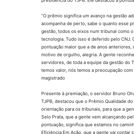
presidência do TJPB. Ele destacou a pontua
“O prêmio significa um avanço na gestão ad
acompanha de perto, sabe o quanto esse pr
gestão, todos os eixos num tribunal como o
tecnologia. Tudo isso é deferido pelo CNJ.
pontuação maior que a de anos anteriores,
motivo de orgulho, alegria. A gente recon
servidores, de toda a equipe da gestão do T
temos valor, nós temos a preocupação com a
magistrado
Presente à premiação, o servidor Bruno Oliv
TJPB, destacou que o Prêmio Qualidade do 
orientação para os tribunais, para que a g
Selo Prata, que a gente vem alcançando pel
pontuação, significa que estamos no camin
Eficiència Em Ação, que a gente vai contar