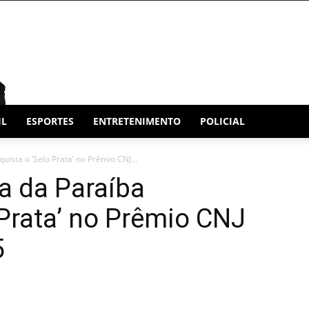
IL
ESPORTES
ENTRETENIMENTO
POLICIAL
uista o ‘Selo Prata’ no Prêmio CNJ...
ça da Paraíba
 Prata’ no Prêmio CNJ
5