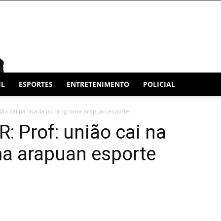
IL
ESPORTES
ENTRETENIMENTO
POLICIAL
ião cai na risada no programa arapuan esporte
 Prof: união cai na
ma arapuan esporte