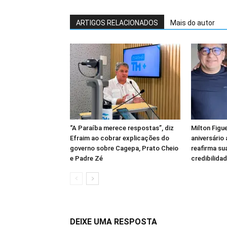
ARTIGOS RELACIONADOS
Mais do autor
“A Paraíba merece respostas”, diz
Milton Figu
Efraim ao cobrar explicações do
aniversário
governo sobre Cagepa, Prato Cheio
reafirma sua
e Padre Zé
credibilidad
DEIXE UMA RESPOSTA