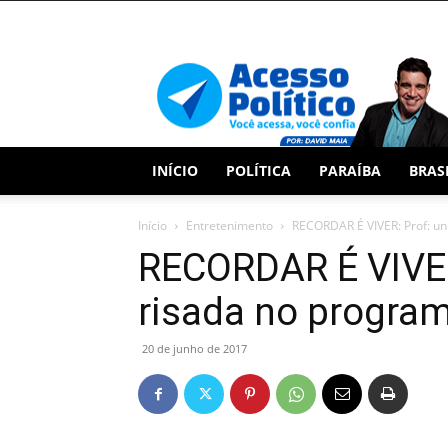
Acesso
Político
INÍCIO
POLÍTICA
PARAÍBA
BRAS
Início
Entretenimento
RECORDAR É VIVER: Prof: un
RECORDAR É VIVER:
risada no progra
20 de junho de 2017