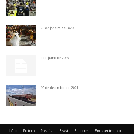
22 de janeiro de 2020
1 de julho de 2020
10 de dezembro de 2021
Início
Política
Paraíba
Brasil
Esportes
Entretenimento