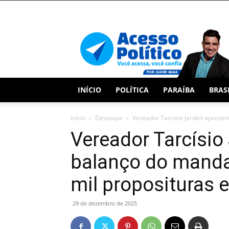
Acesso
Político
INÍCIO
POLÍTICA
PARAÍBA
BRAS
Início
Destaque
Vereador Tarcísio Jardim apresen
Vereador Tarcísio
balanço do manda
mil proposituras
29 de dezembro de 2025