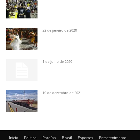
22 de janeiro de 2020
1 de julho de 2020
10 de dezembro de 2021
Início
Política
Paraíba
Brasil
Esportes
Entretenimento