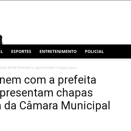
IL
ESPORTES
ENTRETENIMENTO
POLICIAL
ita Karla Pimentel e apresentam chapas para...
únem com a prefeita
 apresentam chapas
a da Câmara Municipal