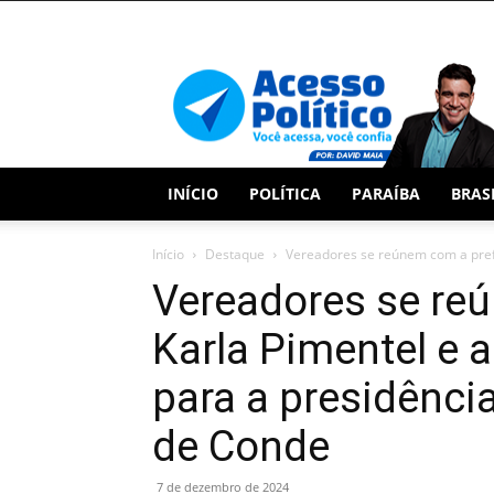
Acesso
Político
INÍCIO
POLÍTICA
PARAÍBA
BRAS
Início
Destaque
Vereadores se reúnem com a prefe
Vereadores se re
Karla Pimentel e
para a presidênci
de Conde
7 de dezembro de 2024