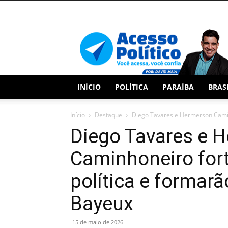
Acesso
Político
INÍCIO
POLÍTICA
PARAÍBA
BRAS
Início
Destaque
Diego Tavares e Hermerson Caminh
Diego Tavares e 
Caminhoneiro for
política e formar
Bayeux
15 de maio de 2026