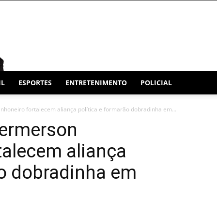
IL
ESPORTES
ENTRETENIMENTO
POLICIAL
oneiro fortalecem aliança política e formarão dobradinha em...
Hermerson
talecem aliança
ão dobradinha em