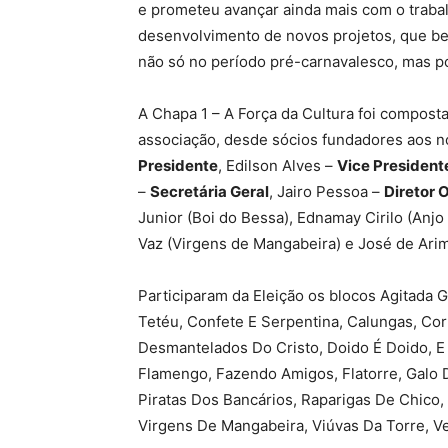
e prometeu avançar ainda mais com o trabalh
desenvolvimento de novos projetos, que ben
não só no período pré-carnavalesco, mas po
A Chapa 1 – A Força da Cultura foi composta
associação, desde sócios fundadores aos n
Presidente
, Edilson Alves –
Vice President
–
Secretária Geral
, Jairo Pessoa –
Diretor 
Junior (Boi do Bessa), Ednamay Cirilo (Anjo
Vaz (Virgens de Mangabeira) e José de Arim
Participaram da Eleição os blocos Agitada 
Tetéu, Confete E Serpentina, Calungas, Cor
Desmantelados Do Cristo, Doido É Doido, E
Flamengo, Fazendo Amigos, Flatorre, Galo 
Piratas Dos Bancários, Raparigas De Chico,
Virgens De Mangabeira, Viúvas Da Torre, V