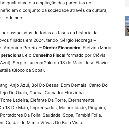
o qualitativo e a ampliação das parcerias no
eficiem o conjunto da sociedade através da cultura,
r todo ano.
 por associados de todas as fases da história da
ovos filiados em 2024, tendo Sérgio Nobrega –
e
, Antonino Pereira
– Diretor Financeiro
, Etelvina Maria
Operacional
, e o
Conselho Fiscal
formado por Clóvis
 Azul), Sérgio Lucena(Galo do 13 de Maio, José Flavio
atéia (Bloco da Sopa).
Gang, Anjo Azul, Boi Do Bessa, Bom Demais, Canto Do
tejo De Oxalá, Cueca, Comadre Florzinha,
 Tome Ladeira, Elefante Da Torre, Eternamente
Do 13 De Maio, Imprensados, Melhor Idade, Pinguim,
 Portadores Da Folia, Saudade, Sopa, Tambiá Folia,
em Cuidar de Mim e Viúvas Do Bela Vista.