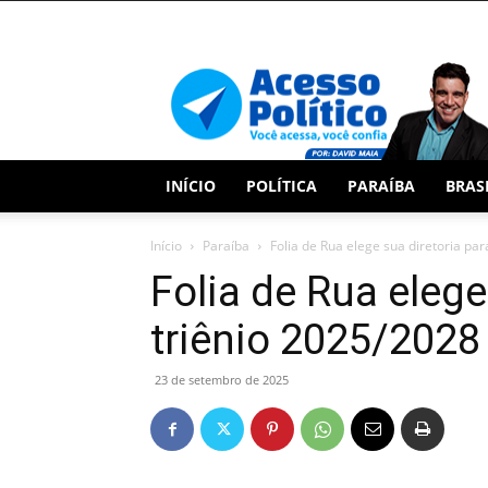
Acesso
Político
INÍCIO
POLÍTICA
PARAÍBA
BRAS
Início
Paraíba
Folia de Rua elege sua diretoria par
Folia de Rua elege
triênio 2025/2028
23 de setembro de 2025