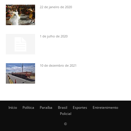
22 de janeiro de 2020
1 de julho de 2020
10 de dezembro de 2021
Início
Política
Paraíba
Brasil
Esportes
Entretenimento
Policial
©