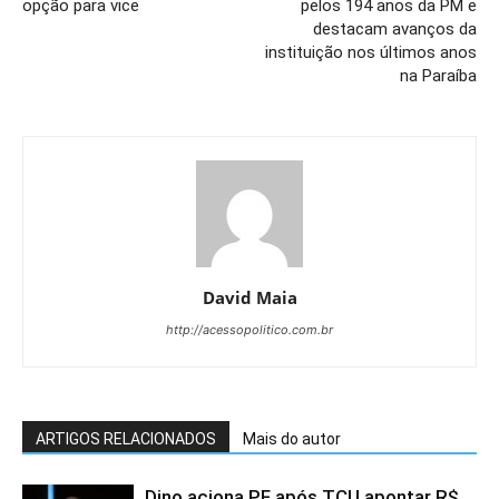
opção para vice
pelos 194 anos da PM e
destacam avanços da
instituição nos últimos anos
na Paraíba
David Maia
http://acessopolitico.com.br
ARTIGOS RELACIONADOS
Mais do autor
Dino aciona PF após TCU apontar R$