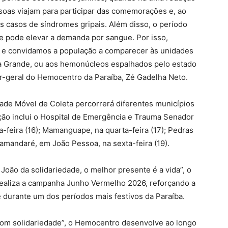
soas viajam para participar das comemorações e, ao
asos de síndromes gripais. Além disso, o período
ue pode elevar a demanda por sangue. Por isso,
o e convidamos a população a comparecer às unidades
 Grande, ou aos hemonúcleos espalhados pelo estado
tor-geral do Hemocentro da Paraíba, Zé Gadelha Neto.
dade Móvel de Coleta percorrerá diferentes municípios
ão inclui o Hospital de Emergência e Trauma Senador
feira (16); Mamanguape, na quarta-feira (17); Pedras
 Tamandaré, em João Pessoa, na sexta-feira (19).
oão da solidariedade, o melhor presente é a vida”, o
aliza a campanha Junho Vermelho 2026, reforçando a
 durante um dos períodos mais festivos da Paraíba.
m solidariedade”, o Hemocentro desenvolve ao longo