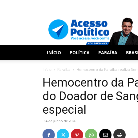
Acesso
Político
INÍCIO
POLÍTICA
PARAÍBA
BRAS
Início
Paraíba
Hemocentro da Paraíba realiza Se
Hemocentro da Pa
do Doador de Sa
especial
14 de junho de 2026