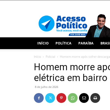
Acesso
Político
INÍCIO
POLÍTICA
PARAÍBA
BRAS
Início
Policial
Homem morre após sofrer descarga e
Homem morre apó
elétrica em bairr
8 de julho de 2026