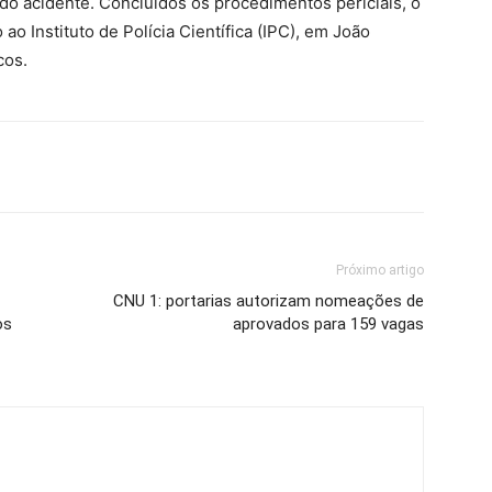
 do acidente. Concluídos os procedimentos periciais, o
o Instituto de Polícia Científica (IPC), em João
cos.
Próximo artigo
CNU 1: portarias autorizam nomeações de
os
aprovados para 159 vagas