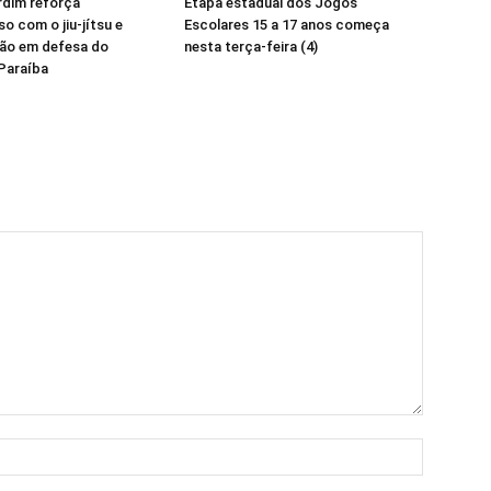
rdim reforça
Etapa estadual dos Jogos
 com o jiu-jítsu e
Escolares 15 a 17 anos começa
ião em defesa do
nesta terça-feira (4)
Paraíba