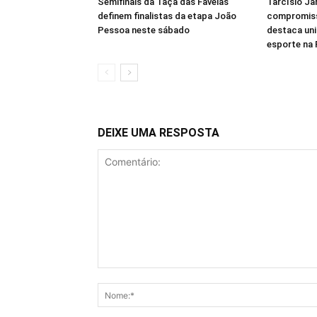
Semifinais da Taça das Favelas
Tarcísio Ja
definem finalistas da etapa João
compromisso
Pessoa neste sábado
destaca un
esporte na 
DEIXE UMA RESPOSTA