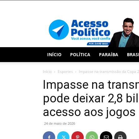
Acesso
Político
INÍCIO
POLÍTICA
PARAÍBA
BRAS
Início
Esportes
Impasse na transmissão da Copa 20
Impasse na trans
pode deixar 2,8 b
acesso aos jogos
24 de maio de 2026