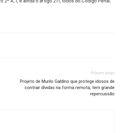
afo 2º A, I, e ainda o artigo 211, todos do Código Penal.
Próximo artigo
Projeto de Murilo Galdino que protege idosos de
contrair dívidas na forma remota, tem grande
repercussão