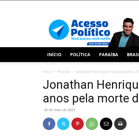
Acesso
Político
INÍCIO
POLÍTICA
PARAÍBA
BRAS
Início
Policial
Jonathan Henrique é condenado a 21
Jonathan Henriqu
anos pela morte d
26 de maio de 2023