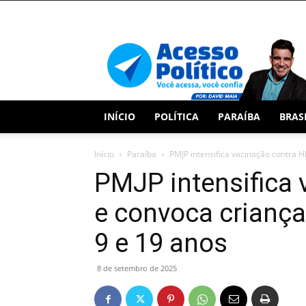
Acesso
Político
INÍCIO
POLÍTICA
PARAÍBA
BRAS
Início
Paraíba
PMJP intensifica vacinação contra H
PMJP intensifica
e convoca criança
9 e 19 anos
8 de setembro de 2025