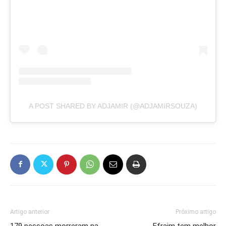
A POST SHARED BY ADJAMIR (@ADJAMIRSOUZA)
Artigo anterior
Próximo artigo
179 pessoas morreram na
Efraim tem melhor