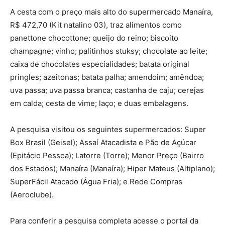
A cesta com o preço mais alto do supermercado Manaíra,
R$ 472,70 (Kit natalino 03), traz alimentos como
panettone chocottone; queijo do reino; biscoito
champagne; vinho; palitinhos stuksy; chocolate ao leite;
caixa de chocolates especialidades; batata original
pringles; azeitonas; batata palha; amendoim; amêndoa;
uva passa; uva passa branca; castanha de caju; cerejas
em calda; cesta de vime; laço; e duas embalagens.
A pesquisa visitou os seguintes supermercados: Super
Box Brasil (Geisel); Assaí Atacadista e Pão de Açúcar
(Epitácio Pessoa); Latorre (Torre); Menor Preço (Bairro
dos Estados); Manaíra (Manaíra); Hiper Mateus (Altiplano);
SuperFácil Atacado (Água Fria); e Rede Compras
(Aeroclube).
Para conferir a pesquisa completa acesse o portal da