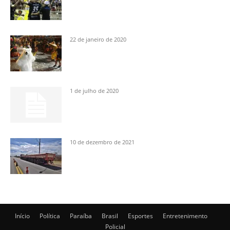
22 de janeiro de 2020
1 de julho de 2020
10 de dezembro de 2021
Início
Política
Paraíba
Brasil
Esportes
Entretenimento
Policial