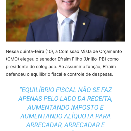
Nessa quinta-feira (10), a Comissão Mista de Orçamento
(CMO) elegeu o senador Efraim Filho (União-PB) como
presidente do colegiado. Ao assumir a função, Efraim
defendeu o equilíbrio fiscal e controle de despesas.
“EQUILÍBRIO FISCAL NÃO SE FAZ
APENAS PELO LADO DA RECEITA,
AUMENTANDO IMPOSTO E
AUMENTANDO ALÍQUOTA PARA
ARRECADAR, ARRECADAR E