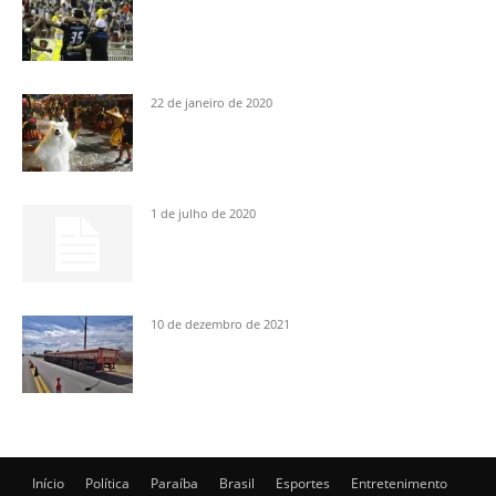
22 de janeiro de 2020
1 de julho de 2020
10 de dezembro de 2021
Início
Política
Paraíba
Brasil
Esportes
Entretenimento