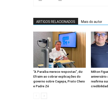
ARTIGOS RELACIONADOS
Mais do autor
“A Paraíba merece respostas”, diz
Milton Figu
Efraim ao cobrar explicações do
aniversário
governo sobre Cagepa, Prato Cheio
reafirma sua
e Padre Zé
credibilidad