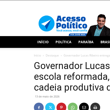
Acesso
Político
INÍCIO
POLÍTICA
PARAÍBA
BRAS
Início
Destaque
Governador Lucas Ribeiro entrega 
Governador Lucas 
escola reformada, 
cadeia produtiva 
13 de maio de 2026