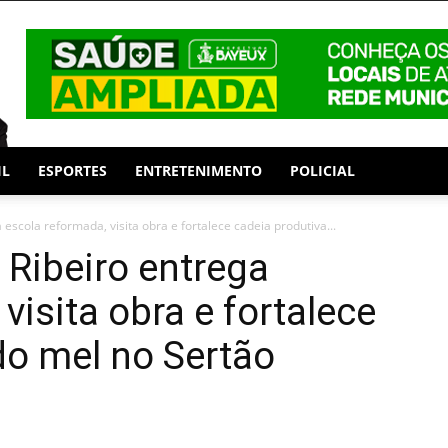
IL
ESPORTES
ENTRETENIMENTO
POLICIAL
escola reformada, visita obra e fortalece cadeia produtiva...
Ribeiro entrega
visita obra e fortalece
do mel no Sertão